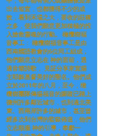
中，每年都有個人或團體被差派
出去短宣，也都獲得不少的成
效，看到禾場之大，要收的莊稼
之多，使我們願意更加積極的投
入搶救靈魂的行動。 橄欖樹福
音事工： 橄欖樹福音事工是由
西南國語教會的6位同工組成，
他們願意立志在 神的面前，透
過音樂詩歌， 見証分享來宣揚
主耶穌基督美好的聖名。他們成
立於2011年的八月，至今，橄
欖樹團隊傳揚福音的腳蹤已踏上
德州許多鄰近城市，也到過北美
東、西兩岸許多的城市，甚至曾
經多次到台灣的監獄佈道，他們
立志順服 神的引導，奉獻一