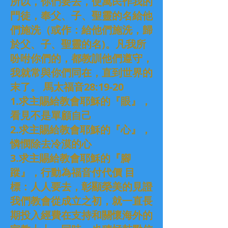
所以，你們要去，使萬民作我的
門徒，奉父、子、聖靈的名給他
們施洗（或作：給他們施洗，歸
於父、子、聖靈的名)。凡我所
吩咐你們的，都教訓他們遵守，
我就常與你們同在，直到世界的
末了。 馬太福音28:19-20
1.求主賜給教會耶穌的『眼』，
看見不是單顧自己
2.求主賜給教會耶穌的『心』，
憐憫除去冷漠的心
3.求主賜給教會耶穌的『腳
蹤』，行動為福音付代價 目
標：人人要去，彰顯榮美的見證
我們教會從成立之初，就一直長
期投入經費在支持和關懷海外的