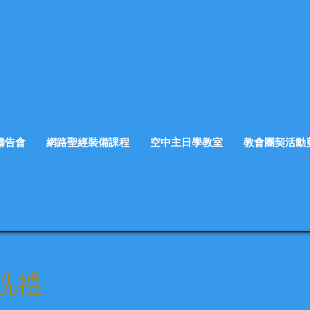
禱告會
網路聖經裝備課程
空中主日學教室
教會團契活動
&洗禮